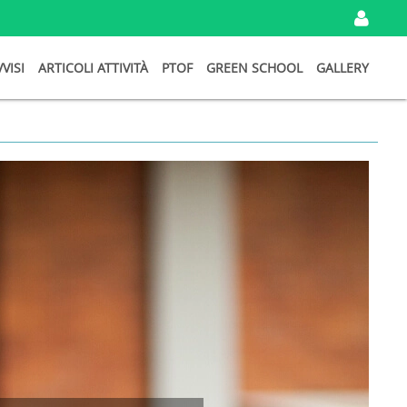
IN
VVISI
ARTICOLI ATTIVITÀ
PTOF
GREEN SCHOOL
GALLERY
I
TU
DA
Ema
Pa
Ri
Password
persa?