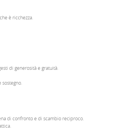
” che è ricchezza.
asse.
con gesti di generosità e gratuità.
me sostegno.
à serena di confronto e di scambio reciproco.
ttica.