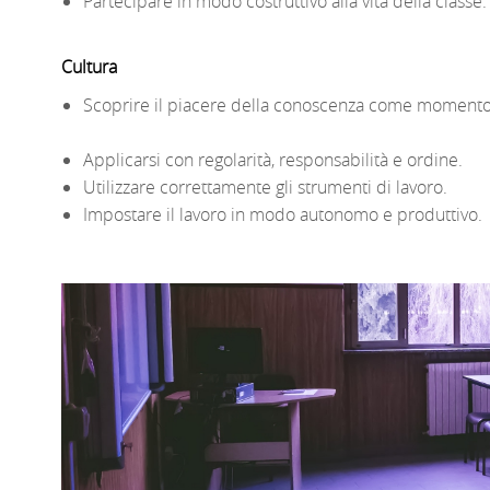
Partecipare in modo costruttivo alla vita della classe.
Cultura
Scoprire il piacere della conoscenza come momento d
Applicarsi con regolarità, responsabilità e ordine.
Utilizzare correttamente gli strumenti di lavoro.
Impostare il lavoro in modo autonomo e produttivo.