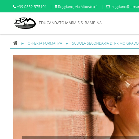
+39 0332.575101
|
Roggiano, via Albostro 1
|
roggiano@stmar
EDUCANDATO MARIA S.S. BAMBINA
OFFERTA FORMATIVA
SCUOLA SECONDARIA DI PRIMO GRADO