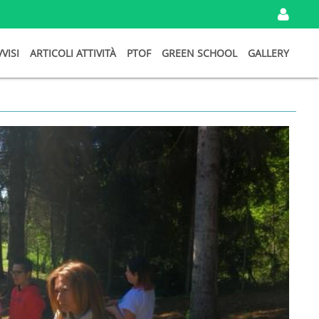
IN
VVISI
ARTICOLI ATTIVITÀ
PTOF
GREEN SCHOOL
GALLERY
I
TU
DA
Ema
Pa
Ri
Password
persa?