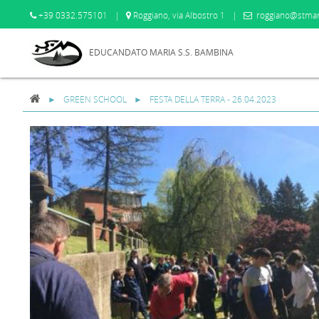
+39 0332.575101
|
Roggiano, via Albostro 1
|
roggiano@stmar
EDUCANDATO MARIA S.S. BAMBINA
GREEN SCHOOL
FESTA DELLA TERRA - 26.04.2023