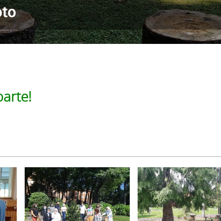
oto
parte!