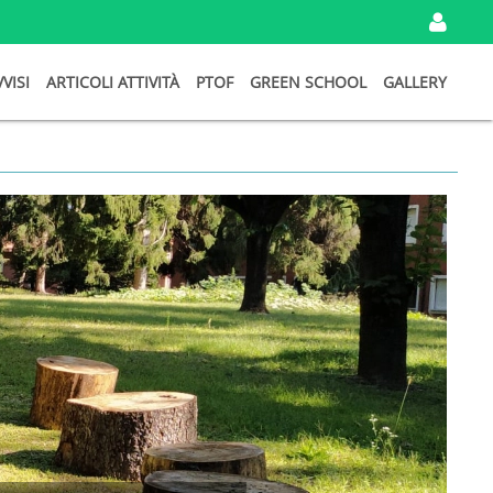
IN
VVISI
ARTICOLI ATTIVITÀ
PTOF
GREEN SCHOOL
GALLERY
I
TU
DA
Ema
Pa
Ri
Password
persa?