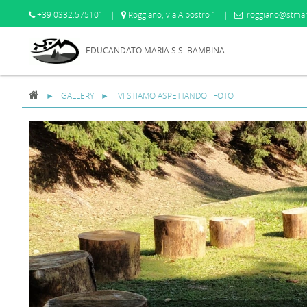
+39 0332.575101
|
Roggiano, via Albostro 1
|
roggiano@stmar
EDUCANDATO MARIA S.S. BAMBINA
GALLERY
VI STIAMO ASPETTANDO...FOTO