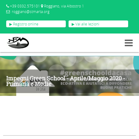
+39 0332.575101
Roggiano, via Albostro 1
roggiano@stmarta.org
▶ Registro online
▶ Vai alle lezioni
GALLERY
IMPEGNI GREEN SCHOOL - APRILE/MAGGIO 2020 - PRIMARIA E MEDIE
Impegni Green School - Aprile/Maggio 2020 -
Primaria e Medie