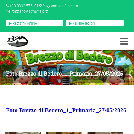
+39 0332.575101
Roggiano, via Albostro 1
roggiano@stmarta.org
▶ Registro online
▶ Vai alle lezioni
GALLERY
FOTO BREZZO DI BEDERO_1_PRIMARIA_27/05/2026
Foto Brezzo di Bedero_1_Primaria_27/05/2026
Foto Brezzo di Bedero_1_Primaria_27/05/2026