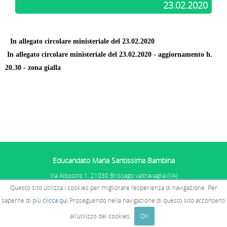
23.02.2020
In allegato circolare ministeriale del 23.02.2020
In allegato circolare ministeriale del 23.02.2020 - aggiornamento h.
20.30 - zona gialla
Educandato Maria Santissima Bambina
Via Albostro 1, 21030 Brissago valtravaglia (VA)
Tel. 0332.575101
Questo sito utilizza i cookies per migliorare l'esperienza di navigazione. Per
P.IVA: 01067681005 - C.F. 02510770585
PRIVACY E COOKIES
E SEGNALAZIONI
saperne di più
clicca qui
Proseguendo nella navigazione di questo sito acconsenti
WHISTLEBLOWING
all'utilizzo dei cookies.
OK