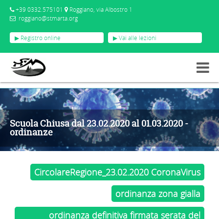
+39 0332.575101
Roggiano, via Albostro 1
roggiano@stmarta.org
▶ Registro online
▶ Vai alle lezioni
EVENTI
SCUOLA CHIUSA DAL 23.02.2020 AL 01.03.2020 - ORDINANZE
Scuola Chiusa dal 23.02.2020 al 01.03.2020 -
ordinanze
CircolareRegione_23.02.2020 CoronaVirus
ordinanza zona gialla
ordinanza definitiva firmata serata del