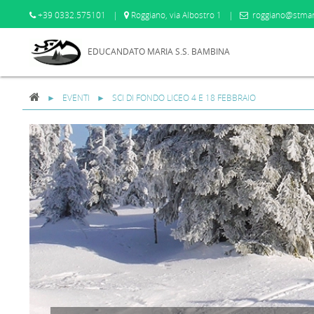
+39 0332.575101
|
Roggiano, via Albostro 1
|
roggiano@stmar
EDUCANDATO MARIA S.S. BAMBINA
EVENTI
SCI DI FONDO LICEO 4 E 18 FEBBRAIO