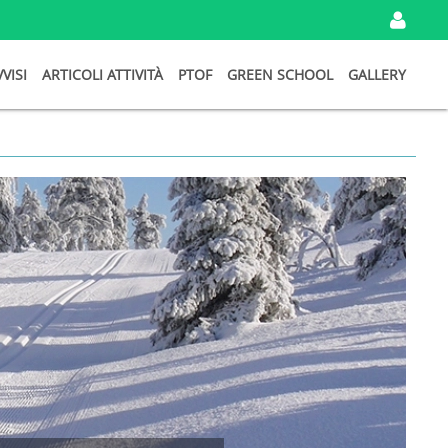
IN
VVISI
ARTICOLI ATTIVITÀ
PTOF
GREEN SCHOOL
GALLERY
I
TU
DA
Ema
Pa
Ri
Password
persa?