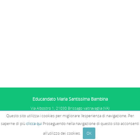
Educandato Maria Santissima Bambina
Via Albostro 1, 21030 Brissago valtravaglia (VA)
Tel. 0332.575101
Questo sito utilizza i cookies per migliorare l'esperienza di navigazione. Per
P.IVA: 01067681005 - C.F. 02510770585
PRIVACY E COOKIES
E SEGNALAZIONI
saperne di più
clicca qui
Proseguendo nella navigazione di questo sito acconsenti
WHISTLEBLOWING
all'utilizzo dei cookies.
OK