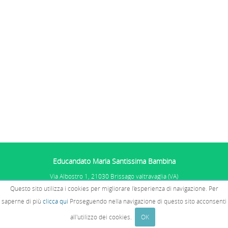
Educandato Maria Santissima Bambina
Via Albostro 1, 21030 Brissago valtravaglia (VA)
Tel. 0332.575101
Questo sito utilizza i cookies per migliorare l'esperienza di navigazione. Per
P.IVA: 01067681005 - C.F. 02510770585
PRIVACY E COOKIES
E SEGNALAZIONI
saperne di più
clicca qui
Proseguendo nella navigazione di questo sito acconsenti
WHISTLEBLOWING
all'utilizzo dei cookies.
OK