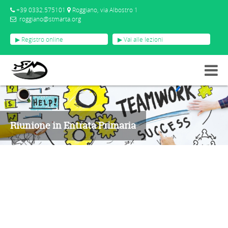
+39 0332.575101
Roggiano, via Albostro 1
roggiano@stmarta.org
▶ Registro online
▶ Vai alle lezioni
EVENTI
RIUNIONE IN ENTRATA PRIMARIA
Riunione in Entrata Primaria