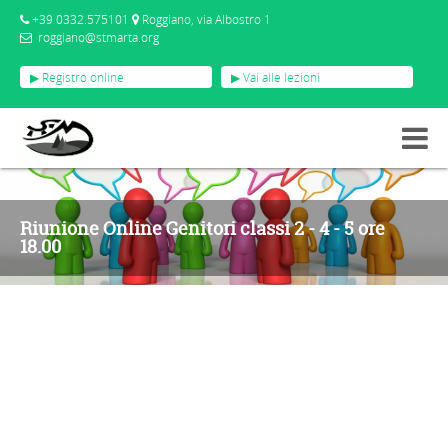
+39 0332.575101
Roggiano, via Albostro 1
roggiano@stmarta.org
▶ Registro online
▶ Vai alle lezioni
EVENTI
RIUNIONE ONLINE GENITORI CLASSI 2 - 4 - 5 ORE 18.00
Riunione Online Genitori classi 2 - 4 - 5 ore
18.00