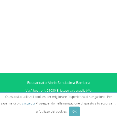
Educandato Maria Santissima Bambina
Via Albostro 1, 21030 Brissago valtravaglia (VA)
Tel. 0332.575101
Questo sito utilizza i cookies per migliorare l'esperienza di navigazione. Per
P.IVA: 01067681005 - C.F. 02510770585
PRIVACY E COOKIES
E SEGNALAZIONI
saperne di più
clicca qui
Proseguendo nella navigazione di questo sito acconsenti
WHISTLEBLOWING
all'utilizzo dei cookies.
OK