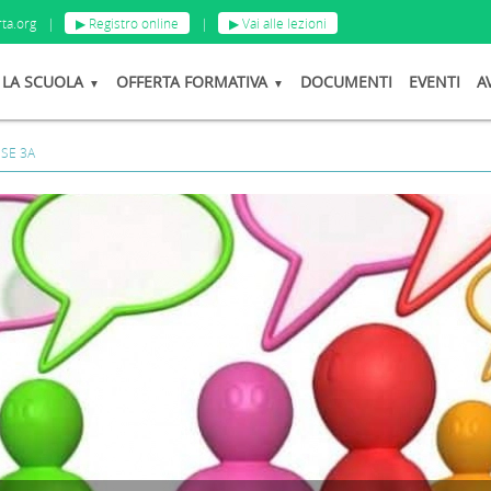
ta.org
|
▶ Registro online
|
▶ Vai alle lezioni
LA SCUOLA
OFFERTA FORMATIVA
DOCUMENTI
EVENTI
A
SE 3A