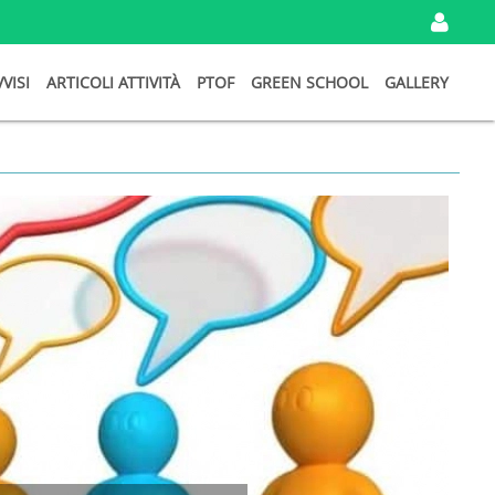
IN
VVISI
ARTICOLI ATTIVITÀ
PTOF
GREEN SCHOOL
GALLERY
I
TU
DA
Ema
Pa
Ri
Password
persa?