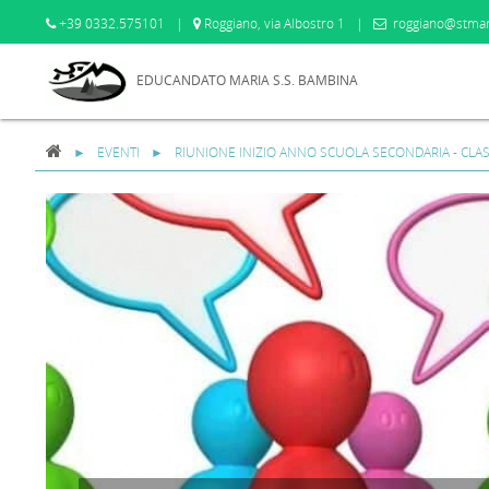
+39 0332.575101
|
Roggiano, via Albostro 1
|
roggiano@stmar
EDUCANDATO MARIA S.S. BAMBINA
EVENTI
RIUNIONE INIZIO ANNO SCUOLA SECONDARIA - CLAS