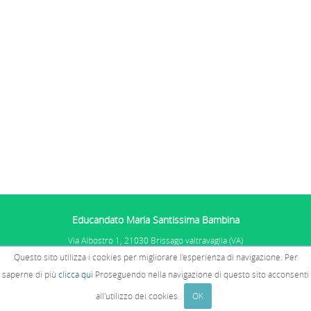
Educandato Maria Santissima Bambina
Via Albostro 1, 21030 Brissago valtravaglia (VA)
Tel. 0332.575101
Questo sito utilizza i cookies per migliorare l'esperienza di navigazione. Per
P.IVA: 01067681005 - C.F. 02510770585
PRIVACY E COOKIES
E SEGNALAZIONI
saperne di più
clicca qui
Proseguendo nella navigazione di questo sito acconsenti
WHISTLEBLOWING
all'utilizzo dei cookies.
OK