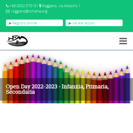
+39 0332.575101
Roggiano, via Albostro 1
roggiano@stmarta.org
▶ Registro online
▶ Vai alle lezioni
EVENTI
OPEN DAY 2022-2023 - INFANZIA, PRIMARIA, SECONDARIA
Open Day 2022-2023 - Infanzia, Primaria,
Secondaria