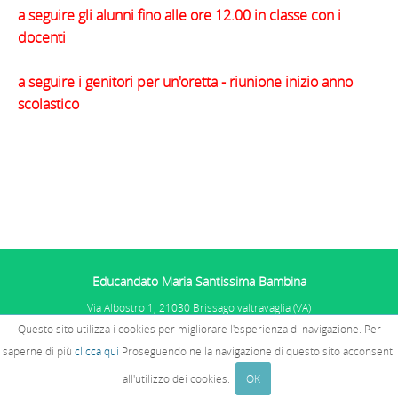
a seguire gli alunni fino alle ore 12.00 in classe con i
docenti
a seguire i genitori per un'oretta - riunione inizio anno
scolastico
Educandato Maria Santissima Bambina
Via Albostro 1, 21030 Brissago valtravaglia (VA)
Tel. 0332.575101
Questo sito utilizza i cookies per migliorare l'esperienza di navigazione. Per
P.IVA: 01067681005 - C.F. 02510770585
PRIVACY E COOKIES
E SEGNALAZIONI
saperne di più
clicca qui
Proseguendo nella navigazione di questo sito acconsenti
WHISTLEBLOWING
all'utilizzo dei cookies.
OK