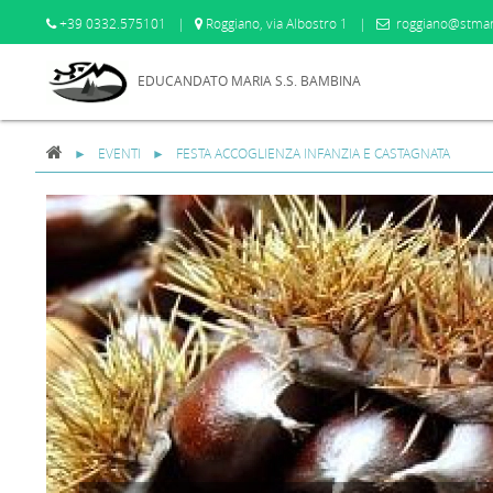
+39 0332.575101
|
Roggiano, via Albostro 1
|
roggiano@stmar
EDUCANDATO MARIA S.S. BAMBINA
EVENTI
FESTA ACCOGLIENZA INFANZIA E CASTAGNATA