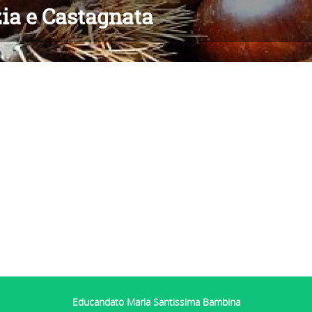
ia e Castagnata
Educandato Maria Santissima Bambina