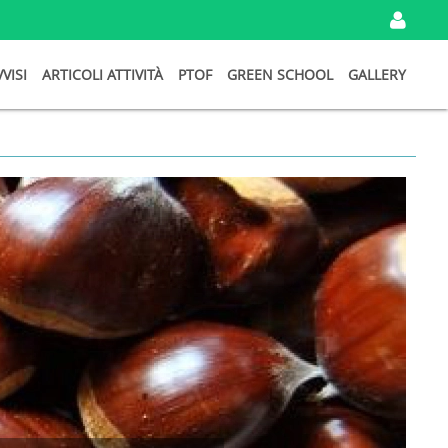
IN
VVISI
ARTICOLI ATTIVITÀ
PTOF
GREEN SCHOOL
GALLERY
I
TU
DA
Ema
Pa
Ri
Password
persa?