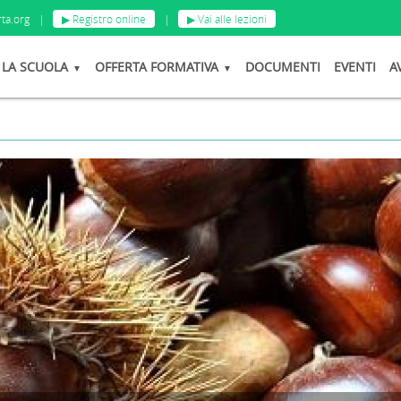
ta.org
|
▶ Registro online
|
▶ Vai alle lezioni
LA SCUOLA
OFFERTA FORMATIVA
DOCUMENTI
EVENTI
A