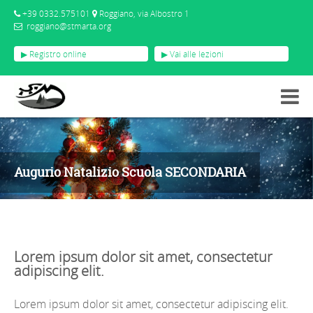
+39 0332.575101
Roggiano, via Albostro 1
roggiano@stmarta.org
▶ Registro online
▶ Vai alle lezioni
EVENTI
AUGURIO NATALIZIO SCUOLA SECONDARIA
Augurio Natalizio Scuola SECONDARIA
Lorem ipsum dolor sit amet, consectetur
adipiscing elit.
Lorem ipsum dolor sit amet, consectetur adipiscing elit.