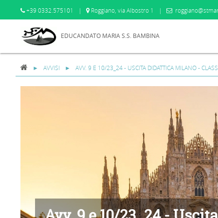
+39 0332.575101
|
Roggiano, via Albostro 1
|
roggiano@stmar
EDUCANDATO MARIA S.S. BAMBINA
AVVISI
AVV. 9 E 10/23_24 - USCITA DIDATTICA MILANO - CLAS
Avv. 9 e 10/23_24 - Uscit