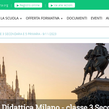
ta.org
|
▶ Registro online
|
▶ Vai alle lezioni
LA SCUOLA
OFFERTA FORMATIVA
DOCUMENTI
EVENTI
A
SE 3 SECONDARIA E 5 PRIMARIA - 9/11/2023
a Didattica Milano - classe 3 Sec