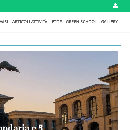
IN
VVISI
ARTICOLI ATTIVITÀ
PTOF
GREEN SCHOOL
GALLERY
I
TU
DA
Ema
Pa
Ri
Password
persa?
ondaria e 5