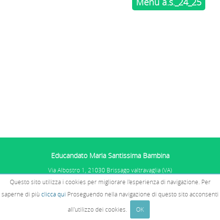
Menù a.s._24_25
Educandato Maria Santissima Bambina
Via Albostro 1, 21030 Brissago valtravaglia (VA)
Tel. 0332.575101
Questo sito utilizza i cookies per migliorare l'esperienza di navigazione. Per
P.IVA: 01067681005 - C.F. 02510770585
PRIVACY E COOKIES
E SEGNALAZIONI
saperne di più
clicca qui
Proseguendo nella navigazione di questo sito acconsenti
WHISTLEBLOWING
all'utilizzo dei cookies.
OK