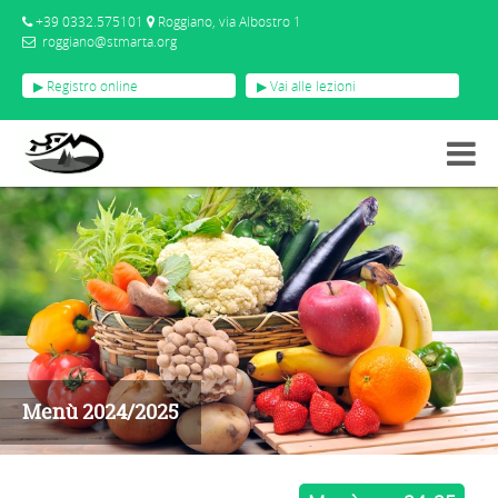
+39 0332.575101
Roggiano, via Albostro 1
roggiano@stmarta.org
▶ Registro online
▶ Vai alle lezioni
AVVISI
MENÙ 2024/2025
Menù 2024/2025