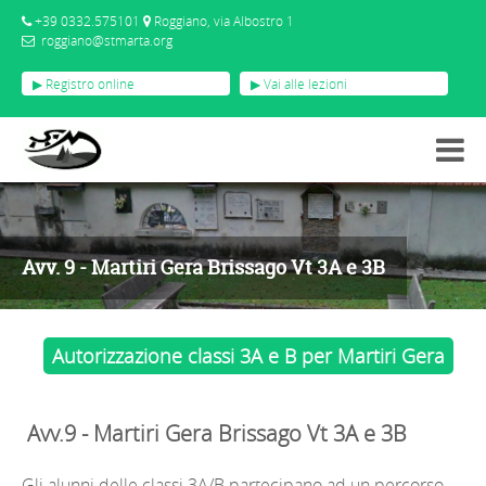
+39 0332.575101
Roggiano, via Albostro 1
roggiano@stmarta.org
▶ Registro online
▶ Vai alle lezioni
AVVISI
AVV. 9 - MARTIRI GERA BRISSAGO VT 3A E 3B
Avv. 9 - Martiri Gera Brissago Vt 3A e 3B
Autorizzazione classi 3A e B per Martiri Gera
Avv.9 - Martiri Gera Brissago Vt 3A e 3B
Gli alunni delle classi 3A/B partecipano ad un percorso