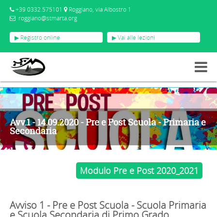
+39 0332.575101
Roggiano, via Albostro 1
roggiano@stmarta.org
▶ Registro online
▶ Vai alle lezioni
AVVISI
AVV.1 - 14.09.2020 - PRE E POST SCUOLA - PRIMARIA E SECONDARIA
Avv.1 - 14.09.2020 - Pre e Post Scuola - Primaria e
Secondaria
Modulo Pre e Post 2020_2021
Avviso 1 - Pre e Post Scuola - Scuola Primaria
e Scuola Secondaria di Primo Grado