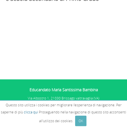
Educandato Maria Santissima Bambina
Via Albostro 1, 21030 Brissago valtravaglia (VA)
Tel. 0332.575101
Questo sito utilizza i cookies per migliorare l'esperienza di navigazione. Per
P.IVA: 01067681005 - C.F. 02510770585
PRIVACY E COOKIES
E SEGNALAZIONI
saperne di più
clicca qui
Proseguendo nella navigazione di questo sito acconsenti
WHISTLEBLOWING
all'utilizzo dei cookies.
OK