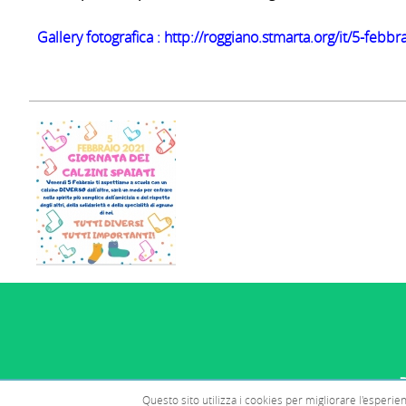
Gallery fotografica :
http://roggiano.stmarta.org/it/5-febbr
Questo sito utilizza i cookies per migliorare l'esperi