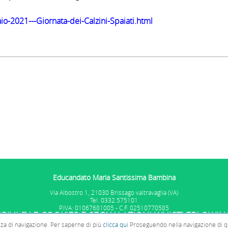
aio-2021---Giornata-dei-Calzini-Spaiati.html
Educandato Maria Santissima Bambina
Via Albostro 1, 21030 Brissago valtravaglia (VA)
Tel. 0332.575101
P.IVA: 01067681005 - C.F. 02510770585
PRIVACY E COOKIES
E SEGNALAZIONI WHISTLEBLOWIN
enza di navigazione. Per saperne di più
clicca qui
Proseguendo nella navigazione di que