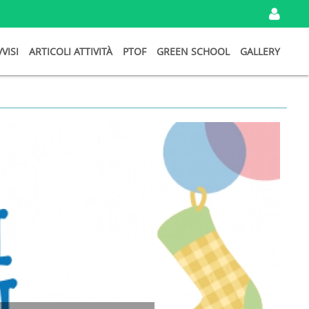
IN
VVISI
ARTICOLI ATTIVITÀ
PTOF
GREEN SCHOOL
GALLERY
I
TU
DA
Ema
Pa
Ri
Password
persa?