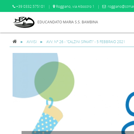
+39 0332.575101
|
Roggiano, via Albostro 1
|
roggiano@stmar
EDUCANDATO MARIA S.S. BAMBINA
AVVISI
AVV. N° 26 - "CALZINI SPAIATI" - 5 FEBBRAIO 2021