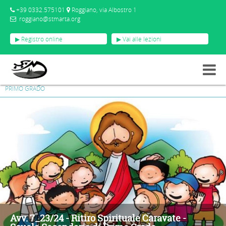
+39 0332.575101
Roggiano, via Albostro 1
roggiano@stmarta.org
▶ Registro online
▶ Vai alle lezioni
AVVISI
AVV. 7_23/24 - RITIRO SPIRITUALE CARAVATE - SCUOLA SECONDARIA DI
PRIMO GRADO
Avv. 7_23/24 - Ritiro Spirituale Caravate -