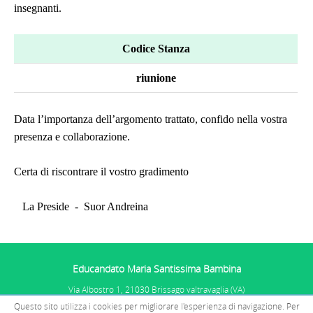
insegnanti.
Codice Stanza
riunione
Data l’importanza dell’argomento trattato, confido nella vostra
presenza e collaborazione.
Certa di riscontrare il vostro gradimento
La Preside - Suor Andreina
Educandato Maria Santissima Bambina
Via Albostro 1, 21030 Brissago valtravaglia (VA)
Tel. 0332.575101
Questo sito utilizza i cookies per migliorare l'esperienza di navigazione. Per
P.IVA: 01067681005 - C.F. 02510770585