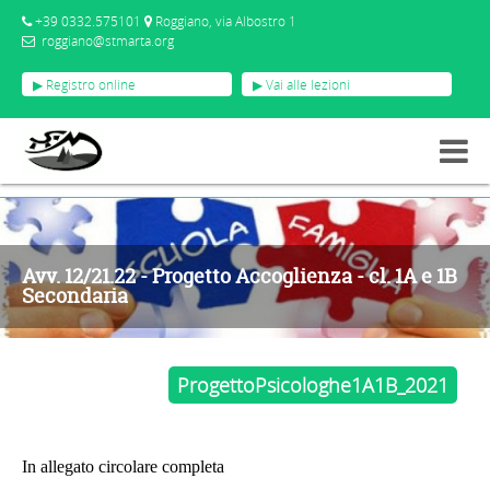
+39 0332.575101
Roggiano, via Albostro 1
roggiano@stmarta.org
▶ Registro online
▶ Vai alle lezioni
AVVISI
AVV. 12/21.22 - PROGETTO ACCOGLIENZA - CL. 1A E 1B SECONDARIA
Avv. 12/21.22 - Progetto Accoglienza - cl. 1A e 1B
Secondaria
ProgettoPsicologhe1A1B_2021
In allegato circolare completa