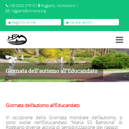
+39 0332.575101
Roggiano, via Albostro 1
roggiano@stmarta.org
▶ Registro online
▶ Vai alle lezioni
ARTICOLI ATTIVITÀ
GIORNATA DELL’AUTISMO ALL’EDUCANDATO
Giornata dell’autismo all’Educandato
Giornata dell’autismo all’Educandato
In occasione della Giornata mondiale dell’autismo, si
sono svolte nell’Educandato “Maria SS Bambina” di
Roggiano diverse attività di sensibilizzazione dei ragazzi.