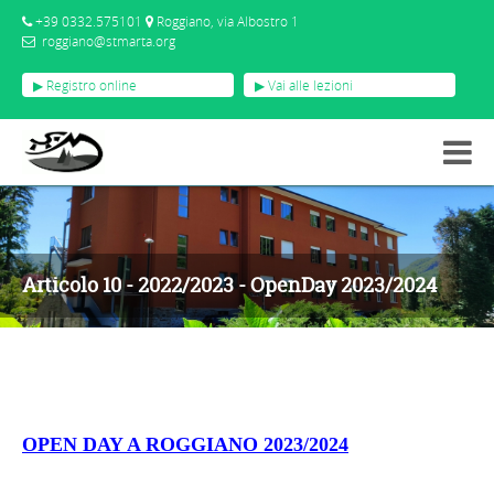
+39 0332.575101
Roggiano, via Albostro 1
roggiano@stmarta.org
▶ Registro online
▶ Vai alle lezioni
ARTICOLI ATTIVITÀ
ARTICOLO 10 - 2022/2023 - OPENDAY 2023/2024
Articolo 10 - 2022/2023 - OpenDay 2023/2024
OPEN DAY A ROGGIANO 2023/2024